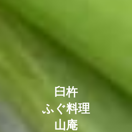
臼杵
ふぐ料理
山庵